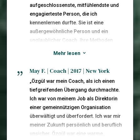
akzeptiert zu werden. Durch unsere
aufgeschlossenste, mitfühlendste und
Sitzungen hat Özgül mir bewusst
engagierteste Person, die ich
gemacht, was mir am wichtigsten ist und
kennenlernen durfte. Sie ist eine
wie ich diese Werte in mein tägliches
außergewöhnliche Person und ein
Leben integrieren kann. Darüber hinaus
unglaublicher Coach. Ihre Methoden
hat mir Özgül beigebracht, wie ich auf
haben mich sowohl herausgefordert als
meine innere Stimme höre, die mir sagt,
Mehr lesen
3
auch gefördert, so dass ich meinen
was ich brauche. Dies war von
Lebensweg von einem Ort der
May F. | Coach | 2017 | New York
unschätzbarem Wert und hat es mir
{
Authentizität aus entdecken konnte. Sie
ermöglicht, ein ausgeglicheneres Leben
„Özgül war mein Coach, als ich einen
war aufmerksam und in jeder unserer
zu führen.“
tiefgreifenden Übergang durchmachte.
Sitzungen voll präsent. Sie begegnete mir
Ich war von meinem Job als Direktorin
immer auf meiner Ebene, mental und
einer gemeinnützigen Organisation
emotional, und mit Freundlichkeit und
überwältigt und überfordert. Ich war mir
Mitgefühl.
meiner Zukunft persönlich und beruflich
Die Zusammenarbeit mit Özgül hat mir
unsicher. Özgül war eine warme,