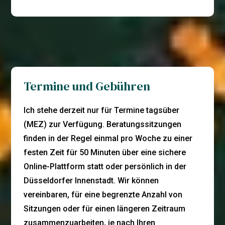
ausgezeichneter Führung.
Karriere, eine Familie und ein
Özgül brachte auch eine Fülle kreativer
Familienleben umfasst, das ich genieße.
Ideen für Möglichkeiten mit, das Innere
Ich freue mich jetzt auf das, was die
und die potenziellen Wege nach vorne zu
Zukunft bringt, und bin bereit, mehr
erkunden. Ihre Ideen haben mich
Risiken einzugehen und meine Vision
herausgefordert und mich aus meiner
Wirklichkeit werden zu lassen.“
Termine und Gebühren
Komfortzone geholt. Die daraus
resultierende Selbstentdeckung und das
Ich stehe derzeit nur für Termine tagsüber
Selbstvertrauen sind unbezahlbar. Ich
(MEZ) zur Verfügung. Beratungssitzungen
könnte ewig über Özgül und was für ein
finden in der Regel einmal pro Woche zu einer
fantastischer Coach sie ist, reden, aber
festen Zeit für 50 Minuten über eine sichere
um es zusammenzufassen: Jeder, der
Online-Plattform statt oder persönlich in der
bereit ist, sein Herz und seinen Geist für
Düsseldorfer Innenstadt. Wir können
sie zu öffnen und sich von ihr führen zu
vereinbaren, für eine begrenzte Anzahl von
lassen, wird sich zweifellos so gesegnet
Sitzungen oder für einen längeren Zeitraum
fühlen wie ich, dies getan zu haben.“
zusammenzuarbeiten, je nach Ihren