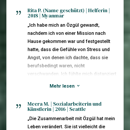
Rita P. (Name geschützt) | Helferin |
{
2018 | Myanmar
„Ich habe mich an Özgül gewandt,
nachdem ich von einer Mission nach
Hause gekommen war und festgestellt
hatte, dass die Gefühle von Stress und
Angst, von denen ich dachte, dass sie
berufsbedingt waren, nicht
verschwanden. Ich fühlte mich distanziert
und unfähig, Zeit mit meiner Familie und
Mehr lesen
3
meinen Freunden zu genießen. Die erste
Sitzung mit Özgül fühlte sich wie ein
Meera M. | Sozialarbeiterin und
{
Nachhausekommen an. Sie hat die
Künstlerin | 2016 | Seattle
Fähigkeit, Ihnen das Gefühl zu geben, in
„Die Zusammenarbeit mit Özgül hat mein
all Ihrer Zerbrechlichkeit gehört und
Leben verändert. Sie ist vielleicht die