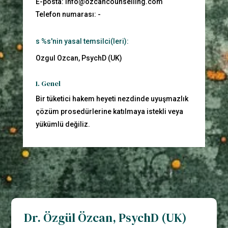
E-posta:
info@
ozcancounselling.com
Telefon numarası: -
s %s'nin yasal temsilci(leri):
Ozgul Ozcan, PsychD (UK)
1. Genel
Bir tüketici hakem heyeti nezdinde uyuşmazlık
çözüm prosedürlerine katılmaya istekli veya
yükümlü değiliz.
Dr. Özgül Özcan, PsychD (UK)