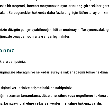
aşka bir seçenek, internet tarayıcınızın ayarlarını değiştirerek her çer
ktır. Bu seçenekler hakkında daha fazla bilgi için lütfen tarayıcınızı
mizin düzgün çalışmayabileceğini lütfen unutmayın. Tarayıcınızdaki ç
tiğinizde onaydan sonra tekrar yerleştirilirler.
larınız
aklara sahipsiniz:
lduğunu, ne olacağını ve ne kadar süreyle saklanacağını bilme hakkına
 kişisel verilerinize erişme hakkına sahipsiniz.
lediğiniz zaman tamamlama, düzeltme, silme veya engelleme hakkına s
z, bu rızayı iptal etme ve kişisel verilerinizi silme hakkınız vardır.