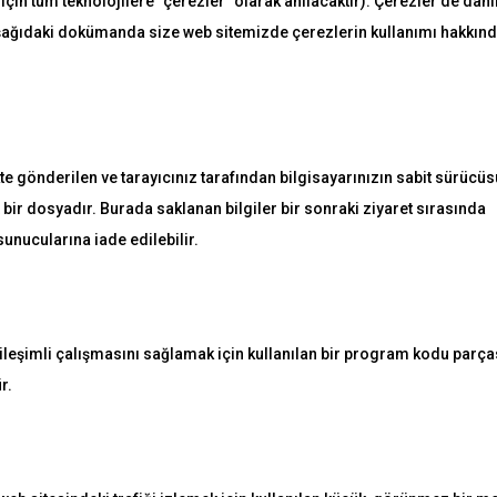
için tüm teknolojilere "çerezler" olarak anılacaktır). Çerezler de dahi
Aşağıdaki dokümanda size web sitemizde çerezlerin kullanımı hakkınd
likte gönderilen ve tarayıcınız tarafından bilgisayarınızın sabit sürücü
 bir dosyadır. Burada saklanan bilgiler bir sonraki ziyaret sırasında
sunucularına iade edilebilir.
leşimli çalışmasını sağlamak için kullanılan bir program kodu parças
r.