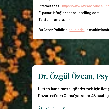
İnternet sitesi:
https://www.ozcancounsellin
E-posta:
info@
ozcancounselling.com
Telefon numarası: -
Bu Çerez Politikası
tarihinde
cookiedataba
Dr. Özgül Özcan, Ps
Lütfen bana mesaj göndermek için ileti
Pazartesi'den Cuma'ya kadar 48 saat iç