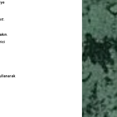
iye
uz.
akın.
yici
kullanarak