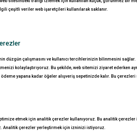
bir web sitesindeki trafiği izlemek için kullanılan küçük, görünmez bir m
ili çeşitli veriler web işaretçileri kullanılarak saklanır.
erezler
nin düzgün çalışmasını ve kullanıcı tercihlerinizin bilinmesini sağlar. 
tmenizi kolaylaştırıyoruz. Bu şekilde, web sitemizi ziyaret ederken aynı
ödeme yapana kadar öğeler alışveriş sepetinizde kalır. Bu çerezleri 
ptimize etmek için analitik çerezler kullanıyoruz. Bu analitik çerezler 
 Analitik çerezler yerleştirmek için izninizi istiyoruz.