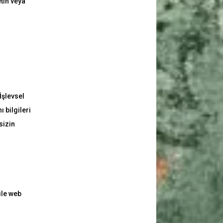
etin veya
İşlevsel
 bilgileri
sizin
ile web