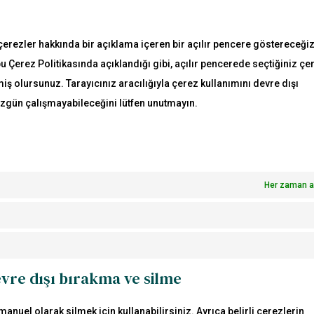
e çerezler hakkında bir açıklama içeren bir açılır pencere göstereceği
u Çerez Politikasında açıklandığı gibi, açılır pencerede seçtiğiniz çe
iş olursunuz. Tarayıcınız aracılığıyla çerez kullanımını devre dışı
düzgün çalışmayabileceğini lütfen unutmayın.
Her zaman a
evre dışı bırakma ve silme
manuel olarak silmek için kullanabilirsiniz. Ayrıca belirli çerezlerin