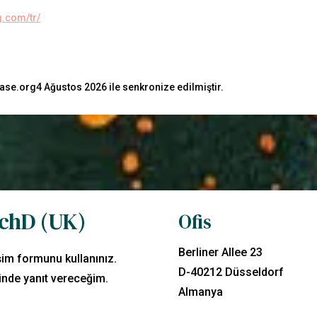
g.com/tr/
se.org4 Ağustos 2026 ile senkronize edilmiştir.
ychD (UK)
Ofis
Berliner Allee 23
şim formunu kullanınız.
D-40212 Düsseldorf
inde yanıt vereceğim.
Almanya