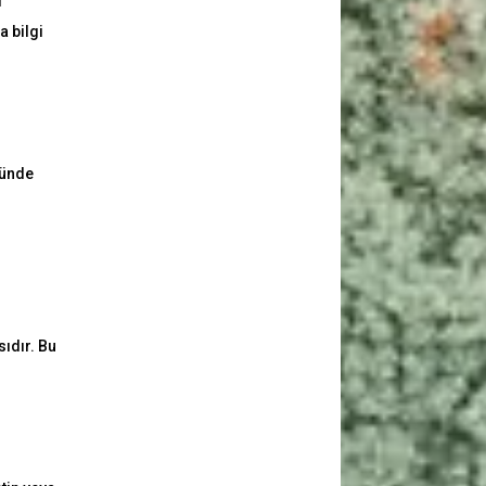
l
a bilgi
sünde
ıdır. Bu