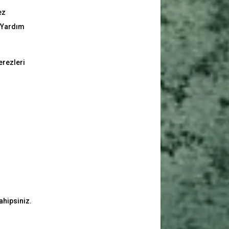
ez
n Yardım
erezleri
ahipsiniz.